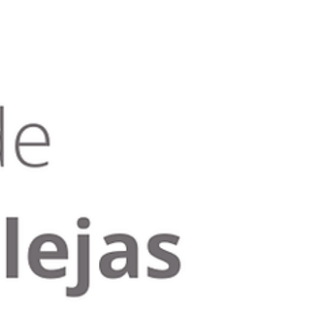
Tiene un proceso. Y tiene un accesorio que
debería existir, pero no existe en ningún
catálogo. A veces lo ha buscado durante
semanas. A veces lo sabe de entrada: esto hay
que fabricarlo. Eso es exactamente lo que
hacemos en CRAEL fabricamos utillajess a
medida. Llevamos desde 1989 fabricando las
piezas que otros no tienen. El problema del
proceso único En la industria, los estándare