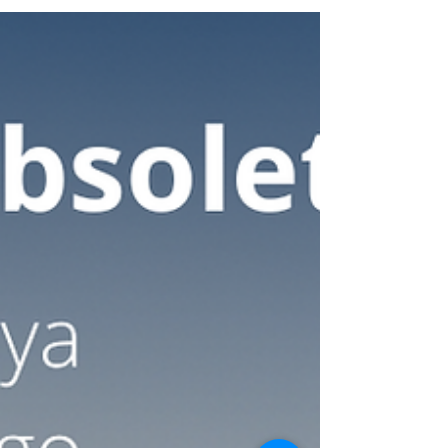
rechazan? Introducción En el sector del
mecanizado industrial, existe una "zona gris"
donde los planos dejan de ser estándar para
convertirse en desafíos de ingeniería. Muchas
empresas declinan estos proyectos por el
riesgo técnico que conllevan. Sin embargo, en
Crael , las piezas de alta complejidad no son la
excepción, sino nuestro territorio natural. 1.
Geometrías difíciles: Más allá de los ejes
estándar Cuando una pieza presenta cavi