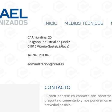
INICIO
MEDIOS TÉCNICOS
NTACTO
C/ Arriurdina, 20
MECANIZA
Polígono Industrial de Júndiz
TROQUELES
01015 Vitoria-Gasteiz (Álava)
MAQUINAR
MANTENIM
Tel. 945 291 845
MECANIZA
administracion@crael.es
CONTACTO
Pueden ponerse en contacto con nosotros p
pregunta o comentario y nos pondremos en
brevedad posible.